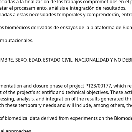
sociadas a la finalización de los trabajos comprometidos en e
ar el procesamiento, análisis e integración de resultados.
adas a estas necesidades temporales y comprenderán, entre o
tos biomédicos derivados de ensayos de la plataforma de Bio
omputacionales.
MBRE, SEXO, EDAD, ESTADO CIVIL, NACIONALIDAD Y NO DEB
ementation and closure phase of project PT23/00177, which req
 of the project's scientific and technical objectives. These ac
ssing, analysis, and integration of the results generated th
with these temporary needs and will include, among others, the
is of biomedical data derived from experiments on the Biomode
nal approaches.