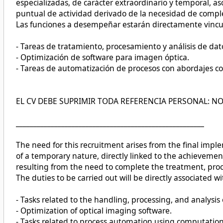
especializadas, de carácter extraordinario y temporal, a
puntual de actividad derivado de la necesidad de complet
Las funciones a desempeñar estarán directamente vincul
- Tareas de tratamiento, procesamiento y análisis de da
- Optimización de software para imagen óptica.
- Tareas de automatización de procesos con abordajes c
EL CV DEBE SUPRIMIR TODA REFERENCIA PERSONAL: NO
______________________________________________________
The need for this recruitment arises from the final impl
of a temporary nature, directly linked to the achievement
resulting from the need to complete the treatment, proce
The duties to be carried out will be directly associated 
- Tasks related to the handling, processing, and analys
- Optimization of optical imaging software.
- Tasks related to process automation using computatio